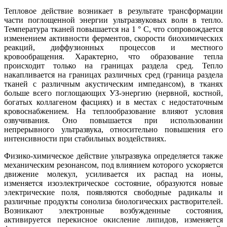
Тепловое действие возникает в результате трансформации
части поглощенной энергии ультразвуковых волн в тепло.
Температура тканей повышается на 1 ° С, что сопровождается
изменением активности ферментов, скорости биохимических
реакций, диффузионных процессов и местного
кровообращения. Характерно, что образование тепла
происходит только на границах раздела сред. Тепло
накапливается на границах различных сред (граница раздела
тканей с различным акустическим импедансом), в тканях
больше всего поглощающих УЗ-энергию (нервной, костной,
богатых коллагеном фасциях) и в местах с недостаточным
кровоснабжением. На теплообразование влияют условия
озвучивания. Оно повышается при использовании
непрерывного ультразвука, относительно повышения его
интенсивности при стабильных воздействиях.
Физико-химическое действие ультразвука определяется также
механическим резонансом, под влиянием которого ускоряется
движение молекул, усиливается их распад на ионы,
изменяется изоэлектрическое состояние, образуются новые
электрические поля, появляются свободные радикалы и
различные продукты сонолиза биологических растворителей.
Возникают электронные возбужденные состояния,
активируется перекисное окисление липидов, изменяется