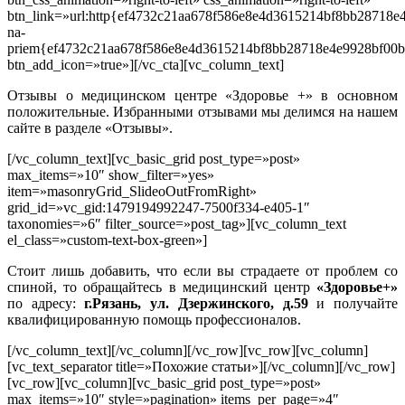
btn_link=»url:http{ef4732c21aa678f586e8e4d3615214bf8bb2871
na-
priem{ef4732c21aa678f586e8e4d3615214bf8bb28718e4e9928bf00b
btn_add_icon=»true»][/vc_cta][vc_column_text]
Отзывы о медицинском центре «Здоровье +» в основном
положительные. Избранными отзывами мы делимся на нашем
сайте в разделе «Отзывы».
[/vc_column_text][vc_basic_grid post_type=»post»
max_items=»10″ show_filter=»yes»
item=»masonryGrid_SlideoOutFromRight»
grid_id=»vc_gid:1479194992247-7500f334-e405-1″
taxonomies=»6″ filter_source=»post_tag»][vc_column_text
el_class=»custom-text-box-green»]
Стоит лишь добавить, что если вы страдаете от проблем со
спиной, то обращайтесь в медицинский центр
«Здоровье+»
по адресу:
г.Рязань, ул. Дзержинского, д.59
и получайте
квалифицированную помощь профессионалов.
[/vc_column_text][/vc_column][/vc_row][vc_row][vc_column]
[vc_text_separator title=»Похожие статьи»][/vc_column][/vc_row]
[vc_row][vc_column][vc_basic_grid post_type=»post»
max_items=»10″ style=»pagination» items_per_page=»4″