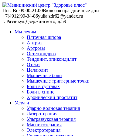
Пн - Вс 09:00-21:00
Включая праздничные дни
+7(4912)99-34-86
yulia.zdr62@yandex.ru
г. Рязань
ул.Дзержинского, д.59
Мы лечим
Пяточная шпора
Артрит
Артрозы
Остеохондроз
Тендинит, эпикондилит
Отеки
Целлюлит
Мышечные боли
Мышечные триггерные точки
Боли в суставах
Боли в спине
Хронический простатит
Услуги
Ударно-волновая терапия
Лазеротерапия
Ультразвуковая терапия
Магнитотерапия
Электротерапия
Скелетное вытяжение