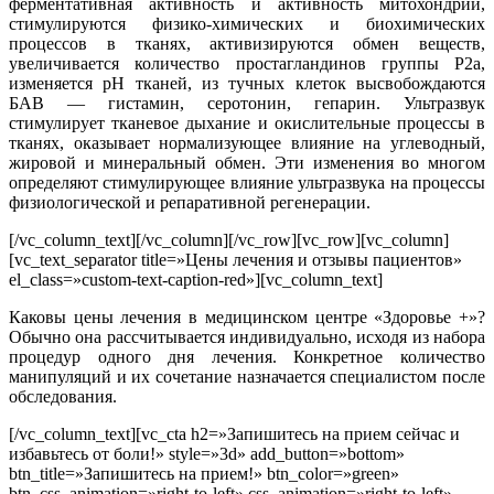
ферментативная активность и активность митохондрий,
стимулируются физико-химических и биохимических
процессов в тканях, активизируются обмен веществ,
увеличивается количество простагландинов группы Р2а,
изменяется рН тканей, из тучных клеток высвобождаются
БАВ — гистамин, серотонин, гепарин. Ультразвук
стимулирует тканевое дыхание и окислительные процессы в
тканях, оказывает нормализующее влияние на углеводный,
жировой и минеральный обмен. Эти изменения во многом
определяют стимулирующее влияние ультразвука на процессы
физиологической и репаративной регенерации.
[/vc_column_text][/vc_column][/vc_row][vc_row][vc_column]
[vc_text_separator title=»Цены лечения и отзывы пациентов»
el_class=»custom-text-caption-red»][vc_column_text]
Каковы цены лечения в медицинском центре «Здоровье +»?
Обычно она рассчитывается индивидуально, исходя из набора
процедур одного дня лечения. Конкретное количество
манипуляций и их сочетание назначается специалистом после
обследования.
[/vc_column_text][vc_cta h2=»Запишитесь на прием сейчас и
избавьтесь от боли!» style=»3d» add_button=»bottom»
btn_title=»Запишитесь на прием!» btn_color=»green»
btn_css_animation=»right-to-left» css_animation=»right-to-left»