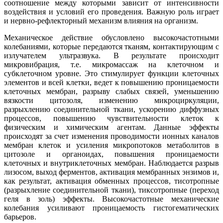
соотношение между которыми зависит от интенсивности
воздействия и условий его проведения. Важную роль играет
и нервно-рефлекторный механизм влияния на организм.
Механическое действие обусловлено высокочастотными
колебаниями, которые передаются тканям, контактирующим с
излучателем ультразвука. В результате происходит
микровибрация, т.е. микромассаж на клеточном и
субклеточном уровне. Это стимулирует функции клеточных
элементов и всей клетки, ведет к повышению проницаемости
клеточных мембран, разрыву слабых связей, уменьшению
вязкости цитозоля, изменению микроциркуляции,
разрыхлению соединительной ткани, ускорению диффузных
процессов, повышению чувствительности клеток к
физическим и химическим агентам. Данные эффекты
происходят за счет изменения проводимости ионных каналов
мембран клеток и усиления микропотоков метаболитов в
цитозоле и органоидах, повышения проницаемости
клеточных и внутриклеточных мембран. Наблюдается разрыв
лизосом, выход ферментов, активация мембранных энзимов и,
как результат, активация обменных процессов, тисотропные
(разрыхление соединительной ткани), тиксотропные (переход
геля в золь) эффекты. Высокочастотные механические
колебания усиливают проницаемость гистогематических
барьеров.