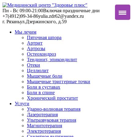
Пн - Вс 09:00-21:00
Включая праздничные дни
+7(4912)99-34-86
yulia.zdr62@yandex.ru
г. Рязань
ул.Дзержинского, д.59
Мы лечим
Пяточная шпора
Артрит
Артрозы
Остеохондроз
Тендинит, эпикондилит
Отеки
Целлюлит
Мышечные боли
Мышечные триггерные точки
Боли в суставах
Боли в спине
Хронический простатит
Услуги
Ударно-волновая терапия
Лазеротерапия
Ультразвуковая терапия
Магнитотерапия
Электротерапия
Скелетное вытяжение