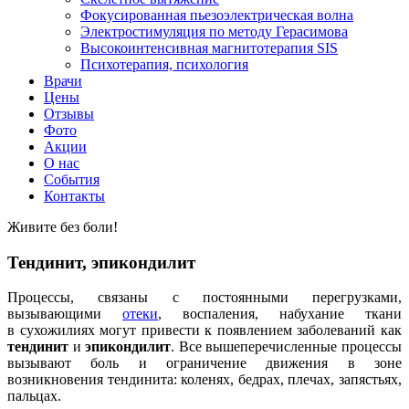
Фокусированная пьезоэлектрическая волна
Электростимуляция по методу Герасимова
Высокоинтенсивная магнитотерапия SIS
Психотерапия, психология
Врачи
Цены
Отзывы
Фото
Акции
О нас
События
Контакты
Живите без боли!
Тендинит, эпикондилит
Процессы, связаны с постоянными перегрузками,
вызывающими
отеки
, воспаления, набухание ткани
в сухожилиях могут привести к появлением заболеваний как
тендинит
и
эпикондилит
. Все вышеперечисленные процессы
вызывают боль и ограничение движения в зоне
возникновения тендинита: коленях, бедрах, плечах, запястьях,
пальцах.