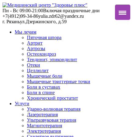
Пн - Вс 09:00-21:00
Включая праздничные дни
+7(4912)99-34-86
yulia.zdr62@yandex.ru
г. Рязань
ул.Дзержинского, д.59
Мы лечим
Пяточная шпора
Артрит
Артрозы
Остеохондроз
Тендинит, эпикондилит
Отеки
Целлюлит
Мышечные боли
Мышечные триггерные точки
Боли в суставах
Боли в спине
Хронический простатит
Услуги
Ударно-волновая терапия
Лазеротерапия
Ультразвуковая терапия
Магнитотерапия
Электротерапия
Скелетное вытяжение