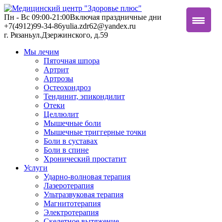
Пн - Вс 09:00-21:00
Включая праздничные дни
+7(4912)99-34-86
yulia.zdr62@yandex.ru
г. Рязань
ул.Дзержинского, д.59
Мы лечим
Пяточная шпора
Артрит
Артрозы
Остеохондроз
Тендинит, эпикондилит
Отеки
Целлюлит
Мышечные боли
Мышечные триггерные точки
Боли в суставах
Боли в спине
Хронический простатит
Услуги
Ударно-волновая терапия
Лазеротерапия
Ультразвуковая терапия
Магнитотерапия
Электротерапия
Скелетное вытяжение