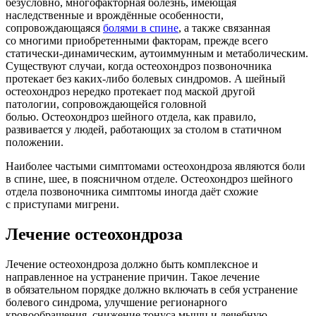
безусловно, многофакторная болезнь, имеющая
наследственные и врождённые особенности,
сопровождающаяся
болями в спине
, а также связанная
со многими приобретенными факторам, прежде всего
статически-динамическим, аутоиммунным и метаболическим.
Существуют случаи, когда остеохондроз позвоночника
протекает без каких-либо болевых синдромов. А шейный
остеохондроз нередко протекает под маской другой
патологии, сопровождающейся головной
болью. Остеохондроз шейного отдела, как правило,
развивается у людей, работающих за столом в статичном
положении.
Наиболее частыми симптомами остеохондроза являются боли
в спине, шее, в поясничном отделе. Остеохондроз шейного
отдела позвоночника симптомы иногда даёт схожие
с приступами мигрени.
Лечение остеохондроза
Лечение остеохондроза должно быть комплексное и
направленное на устранение причин. Такое лечение
в обязательном порядке должно включать в себя устранение
болевого синдрома, улучшение регионарного
кровообращения, снижение тонуса мышц и лечебную