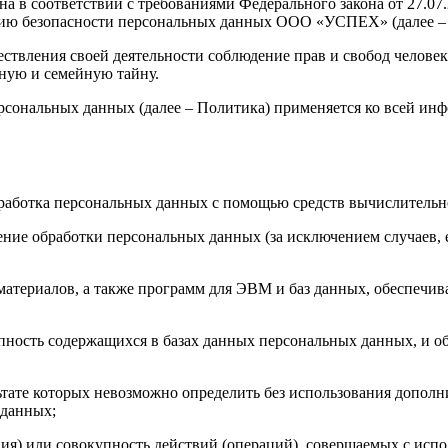
а в соответствии с требованиями Федерального закона от 27.0
нию безопасности персональных данных ООО «УСПЕХ» (далее – 
ствления своей деятельности соблюдение прав и свобод человек
ную и семейную тайну.
рсональных данных (далее – Политика) применяется ко всей ин
бработка персональных данных с помощью средств вычислительн
ние обработки персональных данных (за исключением случаев, 
материалов, а также программ для ЭВМ и баз данных, обеспечив
пность содержащихся в базах данных персональных данных, и 
льтате которых невозможно определить без использования доп
 данных;
ия) или совокупность действий (операций), совершаемых с испо