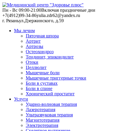
Пн - Вс 09:00-21:00
Включая праздничные дни
+7(4912)99-34-86
yulia.zdr62@yandex.ru
г. Рязань
ул.Дзержинского, д.59
Мы лечим
Пяточная шпора
Артрит
Артрозы
Остеохондроз
Тендинит, эпикондилит
Отеки
Целлюлит
Мышечные боли
Мышечные триггерные точки
Боли в суставах
Боли в спине
Хронический простатит
Услуги
Ударно-волновая терапия
Лазеротерапия
Ультразвуковая терапия
Магнитотерапия
Электротерапия
Скелетное вытяжение