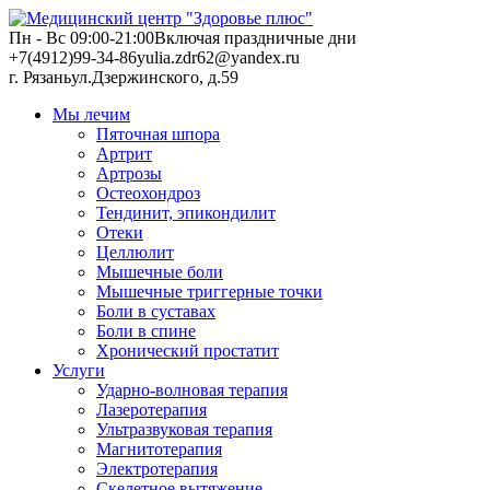
Пн - Вс 09:00-21:00
Включая праздничные дни
+7(4912)99-34-86
yulia.zdr62@yandex.ru
г. Рязань
ул.Дзержинского, д.59
Мы лечим
Пяточная шпора
Артрит
Артрозы
Остеохондроз
Тендинит, эпикондилит
Отеки
Целлюлит
Мышечные боли
Мышечные триггерные точки
Боли в суставах
Боли в спине
Хронический простатит
Услуги
Ударно-волновая терапия
Лазеротерапия
Ультразвуковая терапия
Магнитотерапия
Электротерапия
Скелетное вытяжение