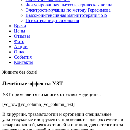
Фокусированная пьезоэлектрическая волна
Электростимуляция по методу Герасимова
Высокоинтенсивная магнитотерапия SIS
Психотерапия, психология
Врачи
Цены
Отзывы
Фото
Акции
О нас
События
Контакты
Живите без боли!
Лечебные эффекты УЗТ
УЗТ применяется во многих отраслях медицины.
[vc_row][vc_column][vc_column_text]
В хирургии, травматологии и ортопедии специальные
ультразвуковые инструменты применяются для рассечения и
«сварки» костей, мягких тканей и органов, для остеосинтеза
поврежденных костей и суставов, проведения