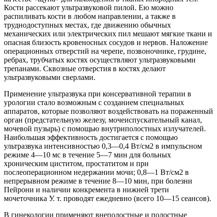
Кости рассекают ультразвуковой пилой. Ею можно
распиливать кости в любом направлении, а также в
труднодоступных местах, где движению обычных
механических или электрических пил мешают мягкие ткани и
опасная близость кровеносных сосудов и нервов. Наложение
операционных отверстий на черепе, позвоночнике, грудине,
ребрах, трубчатых костях осуществляют ультразвуковыми
трепанами. Сквозные отверстия в костях делают
ультразвуковыми сверлами.
Применение ультразвука при консервативной терапии в
урологии стало возможным с созданием специальных
аппаратов, которые позволяют воздействовать на пораженный
орган (предстательную железу, мочеиспускательный канал,
мочевой пузырь) с помощью внутриполостных излучателей.
Наибольшая эффективность достигается с помощью
ультразвука интенсивностью 0,3—0,4 Вт/см2 в импульсном
режиме 4—10 мс в течение 5—7 мин для больных
хроническим циститом, простатитом и при
послеоперационном недержании мочи; 0,8—1 Вт/см2 в
непрерывном режиме в течение 8—10 мин, при болезни
Пейрони и наличии конкремента в нижней трети
мочеточника У. т. проводят ежедневно (всего 10—15 сеансов).
В гинекологии применяют внеполостные и полостные