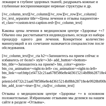
лежащие в глубине здоровых тканей, раздражать кожные и
глубинные воспринимающие нервные структуры и др.
[/vc_column_text][/vc_column][/vc_row][vc_row][vc_column]
[vc_text_separator title=»Цены лечения и отзывы пациентов»
el_class=»custom-text-caption-red»][vc_column_text]
Каковы цены лечения в медицинском центре «Здоровье +»?
Обычно она рассчитывается индивидуально, исходя из набора
процедур одного дня лечения. Конкретное количество
манипуляций и их сочетание назначается специалистом после
обследования.
[/vc_column_text][vc_cta h2=»Запишитесь на прием сейчас и
избавьтесь от боли!» style=»3d» add_button=»bottom»
btn_title=»Запишитесь на прием!» btn_color=»green»
btn_css_animation=»right-to-left» css_animation=»right-to-left»
btn_link=»url:http{ef4732c21aa678f586e8e4d3615214bf8bb2871
na-
priem{ef4732c21aa678f586e8e4d3615214bf8bb28718e4e9928bf00b
btn_add_icon=»true»][/vc_cta][vc_column_text]
Отзывы о медицинском центре «Здоровье +» в основном
положительные. Избранными отзывами мы делимся на нашем
сайте в разделе «Отзывы».