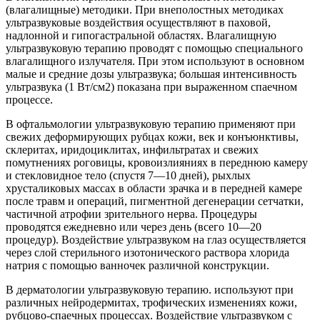
(влагалищные) методики. При внеполостных методиках
ультразвуковые воздействия осуществляют в паховой,
надлонной и гипогастральной областях. Влагалищную
ультразвуковую терапию проводят с помощью специального
влагалищного излучателя. При этом используют в основном
малые и средние дозы ультразвука; большая интенсивность
ультразвука (1 Вт/см2) показана при выраженном спаечном
процессе.
В офтальмологии ультразвуковую терапию применяют при
свежих деформирующих рубцах кожи, век и конъюнктивы,
склеритах, иридоциклитах, инфильтратах и свежих
помутнениях роговицы, кровоизлияниях в переднюю камеру
и стекловидное тело (спустя 7—10 дней), рыхлых
хрусталиковых массах в области зрачка и в передней камере
после травм и операций, пигментной дегенерации сетчатки,
частичной атрофии зрительного нерва. Процедуры
проводятся ежедневно или через день (всего 10—20
процедур). Воздействие ультразвуком на глаз осуществляется
через слой стерильного изотонического раствора хлорида
натрия с помощью ванночек различной конструкции.
В дерматологии ультразвуковую терапию. используют при
различных нейродермитах, трофических изменениях кожи,
рубцово-спаечных процессах. Воздействие ультразвуком с