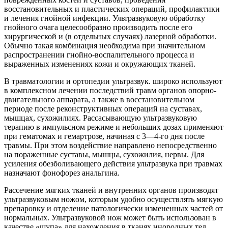
восстановительных и пластических операций, профилактики
и лечения гнойной инфекции. Ультразвуковую обработку
гнойного очага целесообразно производить после его
хирургической и (в отдельных случаях) лазерной обработки.
Обычно такая комбинация необходима при значительном
распространении гнойно-воспалительного процесса и
выраженных изменениях кожи и окружающих тканей.
В травматологии и ортопедии ультразвук. широко используют
в комплексном лечении последствий травм органов опорно-
двигательного аппарата, а также в восстановительном
периоде после реконструктивных операций на суставах,
мышцах, сухожилиях. Рассасывающую ультразвуковую
терапию в импульсном режиме и небольших дозах применяют
при гематомах и гемартрозе, начиная с 3—4-го дня после
травмы. При этом воздействие направлено непосредственно
на пораженные суставы, мышцы, сухожилия, нервы. Для
усиления обезболивающего действия ультразвука при травмах
назначают фонофорез анальгина.
Рассечение мягких тканей и внутренних органов производят
ультразвуковым ножом, которым удобно осуществлять мягкую
препаровку и отделение патологически измененных частей от
нормальных. Ультразвуковой нож может быть использован в
качестве «щупа» для нахождения в тканях инородных тел.