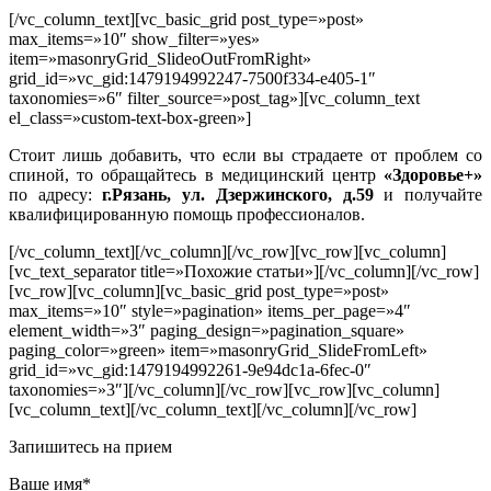
[/vc_column_text][vc_basic_grid post_type=»post»
max_items=»10″ show_filter=»yes»
item=»masonryGrid_SlideoOutFromRight»
grid_id=»vc_gid:1479194992247-7500f334-e405-1″
taxonomies=»6″ filter_source=»post_tag»][vc_column_text
el_class=»custom-text-box-green»]
Стоит лишь добавить, что если вы страдаете от проблем со
спиной, то обращайтесь в медицинский центр
«Здоровье+»
по адресу:
г.Рязань, ул. Дзержинского, д.59
и получайте
квалифицированную помощь профессионалов.
[/vc_column_text][/vc_column][/vc_row][vc_row][vc_column]
[vc_text_separator title=»Похожие статьи»][/vc_column][/vc_row]
[vc_row][vc_column][vc_basic_grid post_type=»post»
max_items=»10″ style=»pagination» items_per_page=»4″
element_width=»3″ paging_design=»pagination_square»
paging_color=»green» item=»masonryGrid_SlideFromLeft»
grid_id=»vc_gid:1479194992261-9e94dc1a-6fec-0″
taxonomies=»3″][/vc_column][/vc_row][vc_row][vc_column]
[vc_column_text][/vc_column_text][/vc_column][/vc_row]
Запишитесь на прием
Ваше имя*