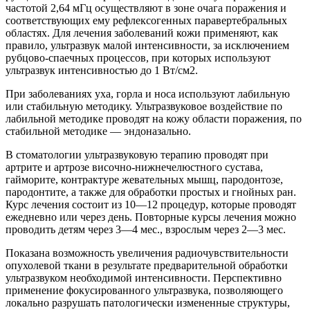
частотой 2,64 мГц осуществляют в зоне очага поражения и
соответствующих ему рефлексогенных паравертебральных
областях. Для лечения заболеваний кожи применяют, как
правило, ультразвук малой интенсивности, за исключением
рубцово-спаечных процессов, при которых используют
ультразвук интенсивностью до 1 Вт/см2.
При заболеваниях уха, горла и носа используют лабильную
или стабильную методику. Ультразвуковое воздействие по
лабильной методике проводят на кожу области поражения, по
стабильной методике — эндоназально.
В стоматологии ультразвуковую терапию проводят при
артрите и артрозе височно-нижнечелюстного сустава,
гайморите, контрактуре жевательных мышц, пародонтозе,
пародонтите, а также для обработки простых и гнойных ран.
Курс лечения состоит из 10—12 процедур, которые проводят
ежедневно или через день. Повторные курсы лечения можно
проводить детям через 3—4 мес., взрослым через 2—3 мес.
Показана возможность увеличения радиочувствительности
опухолевой ткани в результате предварительной обработки
ультразвуком необходимой интенсивности. Перспективно
применение фокусированного ультразвука, позволяющего
локально разрушать патологически измененные структуры,