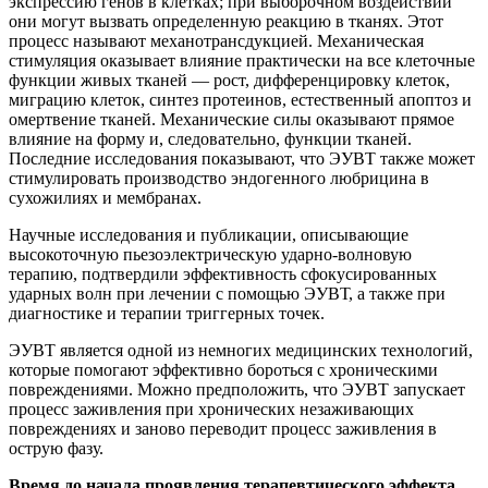
экспрессию генов в клетках; при выборочном воздействии
они могут вызвать определенную реакцию в тканях. Этот
процесс называют механотрансдукцией. Механическая
стимуляция оказывает влияние практически на все клеточные
функции живых тканей — рост, дифференцировку клеток,
миграцию клеток, синтез протеинов, естественный апоптоз и
омертвение тканей. Механические силы оказывают прямое
влияние на форму и, следовательно, функции тканей.
Последние исследования показывают, что ЭУВТ также может
стимулировать производство эндогенного любрицина в
сухожилиях и мембранах.
Научные исследования и публикации, описывающие
высокоточную пьезоэлектрическую ударно-волновую
терапию, подтвердили эффективность сфокусированных
ударных волн при лечении с помощью ЭУВТ, а также при
диагностике и терапии триггерных точек.
ЭУВТ является одной из немногих медицинских технологий,
которые помогают эффективно бороться с хроническими
повреждениями. Можно предположить, что ЭУВТ запускает
процесс заживления при хронических незаживающих
повреждениях и заново переводит процесс заживления в
острую фазу.
Время до начала проявления терапевтического эффекта