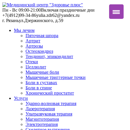
Пн - Вс 09:00-21:00
Включая праздничные дни
+7(4912)99-34-86
yulia.zdr62@yandex.ru
г. Рязань
ул.Дзержинского, д.59
Мы лечим
Пяточная шпора
Артрит
Артрозы
Остеохондроз
Тендинит, эпикондилит
Отеки
Целлюлит
Мышечные боли
Мышечные триггерные точки
Боли в суставах
Боли в спине
Хронический простатит
Услуги
Ударно-волновая терапия
Лазеротерапия
Ультразвуковая терапия
Магнитотерапия
Электротерапия
Скелетное вытяжение