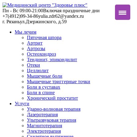
Пн - Вс 09:00-21:00
Включая праздничные дни
+7(4912)99-34-86
yulia.zdr62@yandex.ru
г. Рязань
ул.Дзержинского, д.59
Мы лечим
Пяточная шпора
Артрит
Артрозы
Остеохондроз
Тендинит, эпикондилит
Отеки
Целлюлит
Мышечные боли
Мышечные триггерные точки
Боли в суставах
Боли в спине
Хронический простатит
Услуги
Ударно-волновая терапия
Лазеротерапия
Ультразвуковая терапия
Магнитотерапия
Электротерапия
Скелетное вытяжение