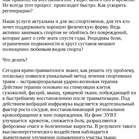
Не всегда этот процесс происходит быстро. Как ускорить
регенерацию?
Наши услуги актуальны и для экс-спортсменов, для тех кто
хочет поддерживать хорошую физическую форму. Ведь
активно занимаясь спортом не обойтись без повреждений,
которые дают о себе знать спустя годы. Рецидивы боли,
ограничение подвижности и хруст суставов мешают
полноценно любимым видом спорта?
Что делать?
Сегодня врачи-травматологи знают, как решить эту проблему,
поскольку появился уникальный метод лечения спортивных
травм – экстракорпоральная ударно-волновая терапия.
Действие терапии основано на стимуляции клеток
сухожилий, фасций, мышц, хрящевой ткани, побуждающей их
к быстрейшему восстановлению после травматизации. Под
действием вибраций инфразвука выделяется эндотелиальный
фактор роста сосудов, восстанавливающий региональное
кровообращение в зоне повреждения. На фоне ЭУВТ
улучшается кровоток, снижается боль, разрыхляются
фиброзные очаги и болезненные выросты. В результате такого
высокоэнергетического воздействия наблюдается
значительное улучшение пораженного участка ткани,