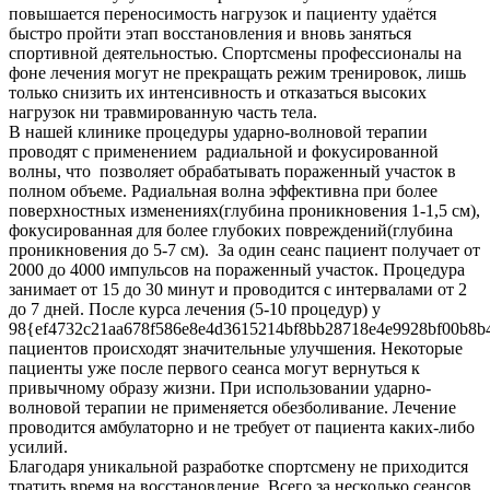
повышается переносимость нагрузок и пациенту удаётся
быстро пройти этап восстановления и вновь заняться
спортивной деятельностью. Спортсмены профессионалы на
фоне лечения могут не прекращать режим тренировок, лишь
только снизить их интенсивность и отказаться высоких
нагрузок ни травмированную часть тела.
В нашей клинике процедуры ударно-волновой терапии
проводят с применением радиальной и фокусированной
волны, что позволяет обрабатывать пораженный участок в
полном объеме. Радиальная волна эффективна при более
поверхностных изменениях(глубина проникновения 1-1,5 см),
фокусированная для более глубоких повреждений(глубина
проникновения до 5-7 см). За один сеанс пациент получает от
2000 до 4000 импульсов на пораженный участок. Процедура
занимает от 15 до 30 минут и проводится с интервалами от 2
до 7 дней. После курса лечения (5-10 процедур) у
98{ef4732c21aa678f586e8e4d3615214bf8bb28718e4e9928bf00b8b
пациентов происходят значительные улучшения. Некоторые
пациенты уже после первого сеанса могут вернуться к
привычному образу жизни. При использовании ударно-
волновой терапии не применяется обезболивание. Лечение
проводится амбулаторно и не требует от пациента каких-либо
усилий.
Благодаря уникальной разработке спортсмену не приходится
тратить время на восстановление. Всего за несколько сеансов