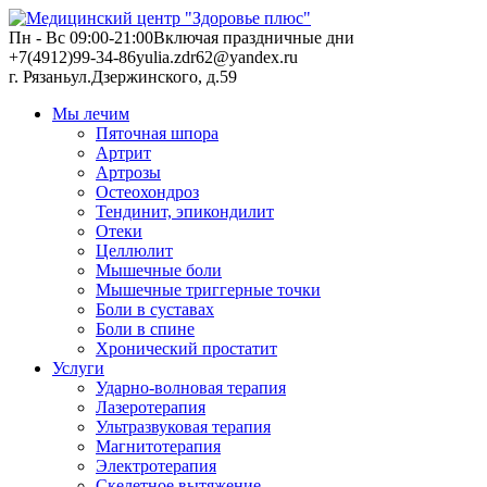
Пн - Вс 09:00-21:00
Включая праздничные дни
+7(4912)99-34-86
yulia.zdr62@yandex.ru
г. Рязань
ул.Дзержинского, д.59
Мы лечим
Пяточная шпора
Артрит
Артрозы
Остеохондроз
Тендинит, эпикондилит
Отеки
Целлюлит
Мышечные боли
Мышечные триггерные точки
Боли в суставах
Боли в спине
Хронический простатит
Услуги
Ударно-волновая терапия
Лазеротерапия
Ультразвуковая терапия
Магнитотерапия
Электротерапия
Скелетное вытяжение